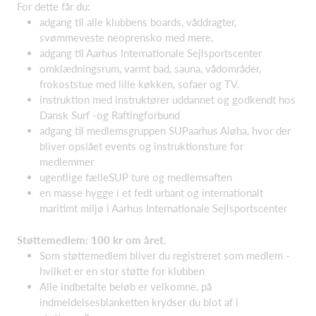
For dette får du:
adgang til alle klubbens boards, våddragter,
svømmeveste neoprensko med mere.
adgang til Aarhus Internationale Sejlsportscenter
omklædningsrum, varmt bad, sauna, vådområder,
frokoststue med lille køkken, sofaer og TV.
instruktion med instruktører uddannet og godkendt hos
Dansk Surf -og Raftingforbund
adgang til medlemsgruppen SUPaarhus Aløha, hvor der
bliver opslået events og instruktionsture for
medlemmer
ugentlige fælleSUP ture og medlemsaften
en masse hygge i et fedt urbant og internationalt
maritimt miljø i Aarhus Internationale Sejlsportscenter
Støttemedlem: 100 kr om året.
Som støttemedlem bliver du registreret som medlem -
hvilket er en stor støtte for klubben
Alle indbetalte beløb er velkomne, på
indmeldelsesblanketten krydser du blot af i