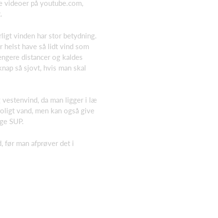
e videoer på youtube.com,
.
igt vinden har stor betydning.
 helst have så lidt vind som
ngere distancer og kaldes
ap så sjovt, hvis man skal
vestenvind, da man ligger i læ
uroligt vand, men kan også give
lge SUP.
, før man afprøver det i