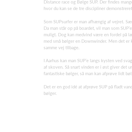
Distance race og Bølge SUP. Der findes mang
hvor du kan se de tre discipliner demonstreret
Som SUPsurfer er man afhængig af vejret. Særl
Da man står op på boardet, vil man som SUP’er
muligt. Dog kan medvind være en fordel på læ
med små bølger en Downwinder. Men det er kn
samme vej tilbage.
I Aarhus kan man SUP’e langs kysten ved svag 
af skoven. Så snart vinden er i øst giver det 
fantastiske bølger, så man kan afprøve lidt bø
Det er en god idé at afprøve SUP på fladt vand
bølger.