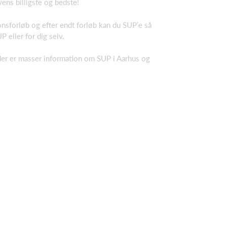
byens billigste og bedste!
nsforløb og efter endt forløb kan du SUP’e så
P eller for dig selv.
 der er masser information om SUP i Aarhus og