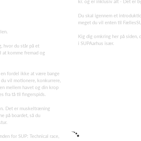
kr. og er inklusiv alt - Det er 
Du skal igennem et introduktio
meget du vil enten til FællesSU
len.
Kig dig omkring her på siden,
i SUPAarhus især.
, hvor du står på et
il at komme fremad og
en fordel ikke at være bange
du vil motionere, konkurrere,
sen mellem havet og din krop
fra tå til fingerspids.
en. Det er muskeltræning
e på boardet, så du
tur.
inden for SUP: Technical race,